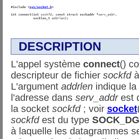
#include <
sys/socket.h
>
int connect(int 
sockfd
, const struct sockaddr *
serv_addr
,
            socklen_t 
addrlen
);
DESCRIPTION
L'appel système
connect
() c
descripteur de fichier
sockfd
à
L'argument
addrlen
indique la 
l'adresse dans
serv_addr
est 
la socket
sockfd
; voir
socket
sockfd
est du type
SOCK_D
à laquelle les datagrammes se