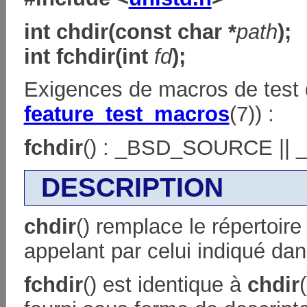
int chdir(const char *
path
);
int fchdir(int
fd
);
Exigences de macros de test de
feature_test_macros
(7)) :
fchdir
() : _BSD_SOURCE |
DESCRIPTION
chdir
() remplace le répertoir
appelant par celui indiqué da
fchdir
() est identique à
chdir