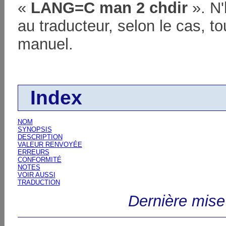
«
LANG=C man 2 chdir
». N'
au traducteur, selon le cas, t
manuel.
Index
NOM
SYNOPSIS
DESCRIPTION
VALEUR RENVOYÉE
ERREURS
CONFORMITÉ
NOTES
VOIR AUSSI
TRADUCTION
Dernière mise 